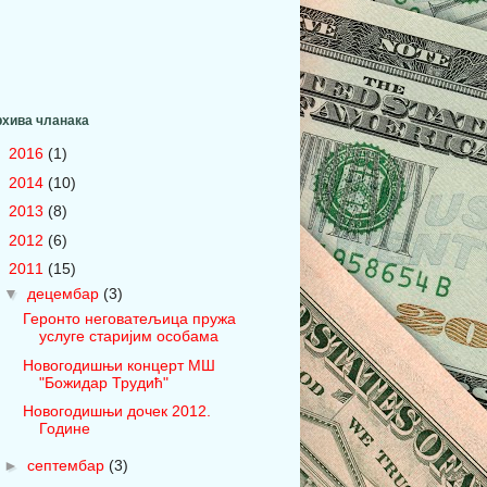
хива чланака
►
2016
(1)
►
2014
(10)
►
2013
(8)
►
2012
(6)
▼
2011
(15)
▼
децембар
(3)
Геронто неговатељица пружа
услуге старијим особама
Новогодишњи концерт МШ
"Божидар Трудић"
Новогодишњи дочек 2012.
Године
►
септембар
(3)