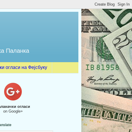
ка Паланка
и огласи на Фејсбуку
аланачки огласи
on Google+
anslate