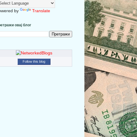
owered by
Translate
етражи овај блог
Follow this blog