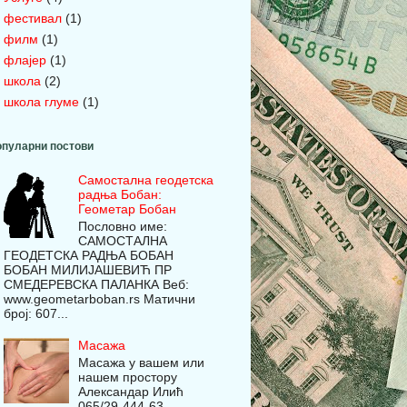
фестивал
(1)
филм
(1)
флајер
(1)
школа
(2)
школа глуме
(1)
пуларни постови
Самостална геодетска
радња Бобан:
Геометар Бобан
Пословно име:
САМОСТАЛНА
ГЕОДЕТСКА РАДЊА БОБАН
БОБАН МИЛИЈАШЕВИЋ ПР
СМЕДЕРЕВСКА ПАЛАНКА Веб:
www.geometarboban.rs Матични
број: 607...
Масажа
Масажа у вашем или
нашем простору
Александар Илић
065/29-444-63