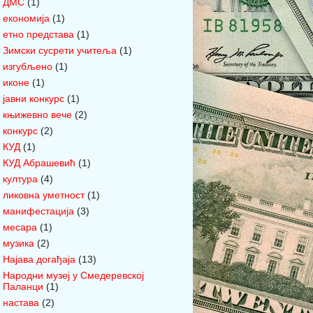
ДМС
(1)
економија
(1)
етно представа
(1)
Зимски сусрети учитеља
(1)
изгубљено
(1)
иконе
(1)
јавни конкурс
(1)
књижевно вече
(2)
конкурс
(2)
КУД
(1)
КУД Абрашевић
(1)
култура
(4)
ликовна уметност
(1)
манифестација
(3)
месара
(1)
музика
(2)
Најава догађаја
(13)
Народни музеј у Смедеревској
Паланци
(1)
настава
(2)