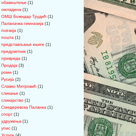
обавештење
(1)
омладина
(1)
ОМШ Божидар Трудић
(1)
Паланачка гимназија
(1)
поезија
(1)
пошта
(1)
представљање књиге
(1)
предузетник
(1)
привреда
(1)
Продаја
(3)
роми
(1)
Русија
(2)
Славко Митровић
(1)
сликање
(1)
сликарство
(1)
Смедеревска Паланка
(1)
спорт
(1)
удружења
(1)
упис
(1)
Услуге
(4)