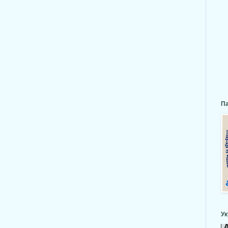
Па
Ук