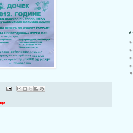
Ар
ија