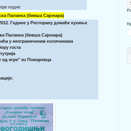
 пре подне
P
ск
а Паланка (бивша Сајонара)
12. Године у Ресторану домаће кухиње
Пр
ка Паланка (бивша Сајонара)
пића у неограниченим количинама
ору госта
лутрија
 од игре" из Пожаревца
ације: