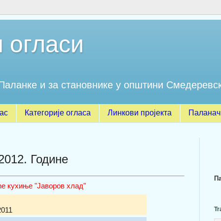
 огласи
Паланке и за становнике у општини Смедеревс
лас
Категорије огласа
Линкови пројекта
Паланачк
2012. Године
П
е кухиње "Јаворов хлад"
Tr
2011