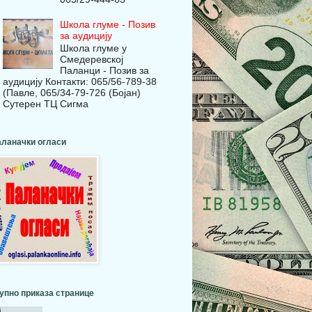
Школа глуме - Позив
за аудицију
Школа глуме у
Смедеревској
Паланци - Позив за
аудицију Контакти: 065/56-789-38
(Павле, 065/34-79-726 (Бојан)
Сутерен ТЦ Сигма
ланачки огласи
упно приказа странице