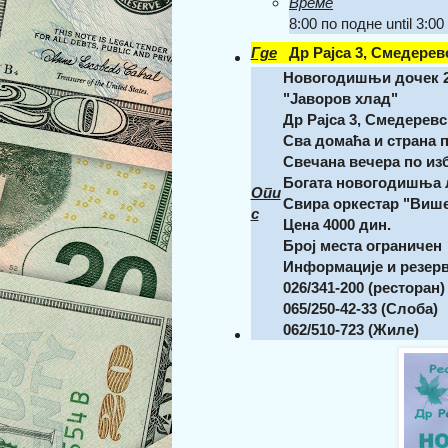
Време
8:00 по подне
until
3:00
Где
Др Рајса 3, Смедерев
Новогодишњи дочек 20
"Јаворов хлад"
Др Рајса 3, Смедеревс
Сва домаћа и страна 
Свечана вечера по изб
Богата новогодишња 
Опи
Свира оркестар "Више
с
Цена 4000 дин.
Број места ограничен
Информације и резерв
026/341-200 (ресторан)
065/250-42-33 (Слоба)
062/510-723 (Жиле)