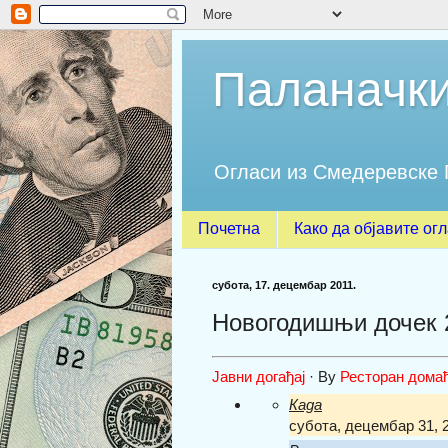
Паланачки
Огласи из Смедеревске 
Почетна
Како да објавите ог
субота, 17. децембар 2011.
Новогодишњи дочек 
Јавни догађај
·
By
Ресторан домаћ
Када
субота, децембар 31, 